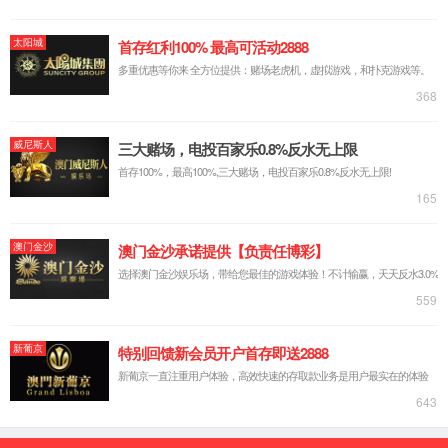
关于yl23455永利集团
新闻中心