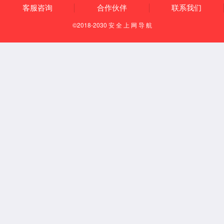
工作在yl23455永利集团
社会责任