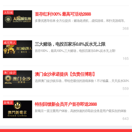
关于yl23455永利集团
新闻中心